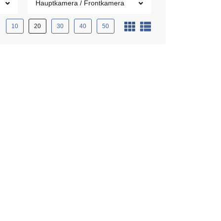
Hauptkamera / Frontkamera
10
20
30
40
50