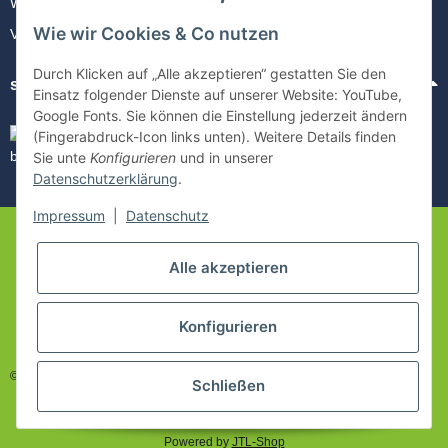
Widerrufsrecht
Wie wir Cookies & Co nutzen
Vertrag kündigen
Durch Klicken auf „Alle akzeptieren“ gestatten Sie den
sicher Einkaufen
Einsatz folgender Dienste auf unserer Website: YouTube,
Google Fonts. Sie können die Einstellung jederzeit ändern
(Fingerabdruck-Icon links unten). Weitere Details finden
Sie unte
Konfigurieren
und in unserer
Datenschutzerklärung
.
Impressum
|
Datenschutz
Alle akzeptieren
Konfigurieren
© 2021-2026 freenet Shop Mülheim Inh. freifein UG
Schließen
* Alle Preise inkl. gesetzlicher USt., zzgl.
Versand
Powered by
JTL-Shop