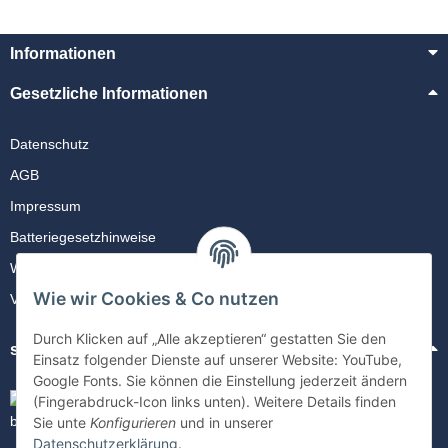
FREENET
Flex Cover
Informationen
verfügbar
Gesetzliche Informationen
Zuzahlung wird nach
GREENMNKY
Anmeldung angezeigt
Datenschutz
Eye Care Schutzfolie
AGB
verfügbar
Impressum
Zuzahlung wird nach
Batteriegesetzhinweise
Anmeldung angezeigt
Widerrufsrecht
Wie wir Cookies & Co nutzen
Vertrag kündigen
Durch Klicken auf „Alle akzeptieren“ gestatten Sie den
sicher Einkaufen
Einsatz folgender Dienste auf unserer Website: YouTube,
Google Fonts. Sie können die Einstellung jederzeit ändern
FREENET
(Fingerabdruck-Icon links unten). Weitere Details finden
PREMIUM WALLET
Sie unte
Konfigurieren
und in unserer
verfügbar
Datenschutzerklärung
.